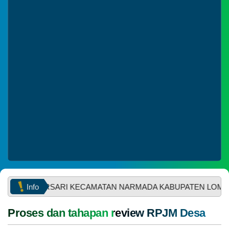
Tanggal
:
10 Apr 2025
Jam
:
09:22:29
Tempat
:
Kantor Desa Mekarsari
Belanja
Info
MEKARSARI KECAMATAN NARMADA KABUPATEN LOMBOK BARA
Ahmad
Syukri
Proses dan tahapan review RPJM Desa
02
Inst
September