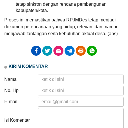
Kali
tetap sinkron dengan rencana pembangunan
Pemdes
kabupaten/kota.
Mekarsari
Fasilitasi
Proses ini memastikan bahwa RPJMDes tetap menjadi
Pemeriksaan
dokumen perencanaan yang hidup, relevan, dan mampu
Berkas
PTSL
menjawab tantangan serta kebutuhan aktual desa. (abs)
oleh
Tim
BPN
Lombok
Barat
KIRIM KOMENTAR
Nama
No. Hp
E-mail
Anggaran
Rp
741.427.000,00
Realisasi
Isi Komentar
RP
457.034.000,00