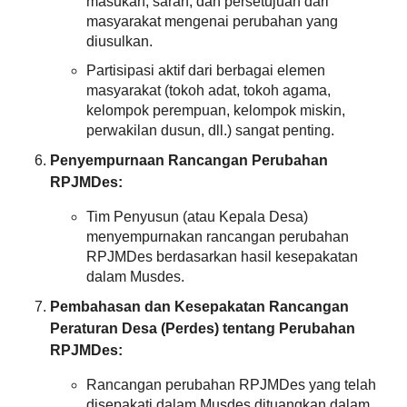
masukan, saran, dan persetujuan dari
Ketenagakerjaan,
Hadiri
masyarakat mengenai perubahan yang
Sosialisasi
diusulkan.
UCJ
dan
Partisipasi aktif dari berbagai elemen
Penyerahan
masyarakat (tokoh adat, tokoh agama,
Santunan
kelompok perempuan, kelompok miskin,
perwakilan dusun, dll.) sangat penting.
Penyempurnaan Rancangan Perubahan
RPJMDes:
Tim Penyusun (atau Kepala Desa)
menyempurnakan rancangan perubahan
RPJMDes berdasarkan hasil kesepakatan
dalam Musdes.
Pembahasan dan Kesepakatan Rancangan
Peraturan Desa (Perdes) tentang Perubahan
Bagi Hasil Pajak Dan Retribusi
RPJMDes:
Rancangan perubahan RPJMDes yang telah
disepakati dalam Musdes dituangkan dalam