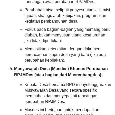
rancangan awal perubahan RPJMDes.
Perubahan bisa meliputi penyesuaian visi, misi,
tujuan, strategi, arah kebijakan, program, dan
kegiatan pembangunan desa.
Fokus pada bagian-bagian yang memang perlu
diubah, bukan menyusun ulang keseluruhan
jika tidak diperlukan.
Memastikan keterkaitan dengan dokumen
perencanaan supra desa yang baru (jika ada
perubahan kebijakan).
15
April
Musyawarah Desa (Musdes) Khusus Perubahan
2026
RPJMDes (atau bagian dari Musrenbangdes):
Anggaran
175
Rp
Kali
Kepala Desa bersama BPD menyelenggarakan
1.091.916.000,00
Pemdes
Musyawarah Desa yang secara spesifik
Realisasi
Mekarsari
membahas dan menyepakati rancangan
RP
Komit
520.474.900,00
perubahan RPJMDes.
Dukung
Program
Musdes ini bertujuan untuk mendapatkan
BPJS