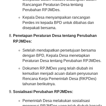
Rancangan Peraturan Desa tentang
Perubahan RPJMDes.
Kepala Desa menyampaikan rancangan
Perdes ini kepada BPD untuk dibahas dan
disepakati bersama.
Penetapan Peraturan Desa tentang Perubahan
RPJMDes:
Setelah mendapatkan persetujuan bersama
dengan BPD, Kepala Desa menetapkan
Peraturan Desa tentang Perubahan RPJMDes.
Dokumen RPJMDes yang telah diubah ini
kemudian menjadi acuan dalam penyusunan
Anggaran
Rencana Kerja Pemerintah Desa (RKPDes)
Rp
tahunan berikutnya.
92.000.000,00
Realisasi
Sosialisasi Perubahan RPJMDes:
RP
46.240.230,00
Pemerintah Desa melakukan sosialisasi
mengenai RPJMDes yang telah diubah kepada