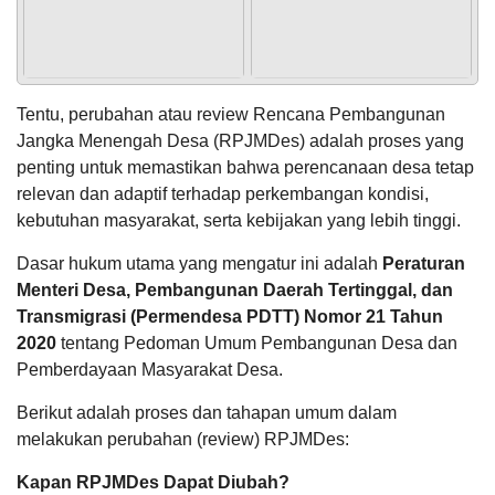
terbesar
yang
Allah
berikan
kepada
manusia
Tentu, perubahan atau review Rencana Pembangunan
seperti
halnya
Jangka Menengah Desa (RPJMDes) adalah proses yang
Muhajir
penting untuk memastikan bahwa perencanaan desa tetap
POPULASI
DAFTAR PEMILIH
STATUS IDM
SDGS DESA
Ummu
WILAYAH
relevan dan adaptif terhadap perkembangan kondisi,
Qais;
bayangkan...
kebutuhan masyarakat, serta kebijakan yang lebih tinggi.
Anggaran
Rp
Dasar hukum utama yang mengatur ini adalah
Peraturan
21.646.548,91
Menteri Desa, Pembangunan Daerah Tertinggal, dan
Realisasi
Transmigrasi (Permendesa PDTT) Nomor 21 Tahun
RP
15.124.680,00
2020
tentang Pedoman Umum Pembangunan
Desa dan
Pemberdayaan Masyarakat Desa.
Berikut adalah proses dan tahapan umum dalam
melakukan perubahan (review) RPJMDes:
Kapan RPJMDes Dapat Diubah?