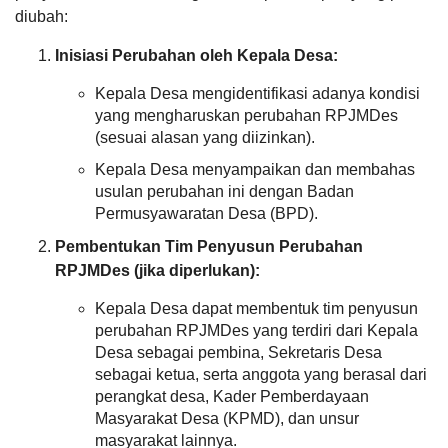
kedatangannya...
diubah:
Inisiasi Perubahan oleh Kepala Desa:
LAPAK DESA
GALERI FOTO
INVENTARIS
DATA STUNTING
Kepala Desa mengidentifikasi adanya kondisi
yang mengharuskan perubahan RPJMDes
(sesuai alasan yang diizinkan).
Kepala Desa menyampaikan dan membahas
usulan perubahan ini dengan Badan
Permusyawaratan Desa (BPD).
Pembentukan Tim Penyusun Perubahan
RPJMDes (jika diperlukan):
Anggaran
Rp
Kepala Desa dapat membentuk tim penyusun
20.000.000,00
perubahan RPJMDes yang terdiri dari Kepala
Realisasi
RP
Desa sebagai pembina, Sekretaris Desa
16.007.000,00
sebagai ketua, serta anggota yang berasal dari
perangkat desa, Kader Pemberdayaan
Masyarakat Desa (KPMD), dan unsur
Jamiri
Adnan
masyarakat lainnya.