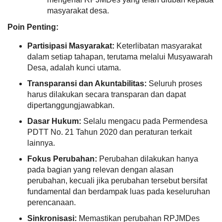
masyarakat desa.
Poin Penting:
Partisipasi Masyarakat:
Keterlibatan masyarakat
dalam setiap tahapan, terutama melalui Musyawarah
Desa, adalah kunci utama.
Transparansi dan Akuntabilitas:
Seluruh proses
harus dilakukan secara transparan dan dapat
dipertanggungjawabkan.
Dasar Hukum:
Selalu mengacu pada Permendesa
PDTT No. 21 Tahun 2020 dan peraturan terkait
lainnya.
Fokus Perubahan:
Perubahan dilakukan hanya
pada bagian yang relevan dengan alasan
perubahan, kecuali jika perubahan tersebut bersifat
13
April
fundamental dan berdampak luas pada keseluruhan
Alokasi Dana Desa
2026
perencanaan.
166
Sinkronisasi:
Memastikan perubahan RPJMDes