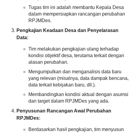
DATA PETA
ARSIP ARTIKEL
21
November
Tugas tim ini adalah membantu Kepala Desa
2024
dalam mempersiapkan rancangan perubahan
15:01:25
RPJMDes.
Kami
sebagai
Pengkajian Keadaan Desa dan Penyelarasan
masyarakat
Data:
sangat
mendukung
adanya
Tim melakukan pengkajian ulang terhadap
kegiatan
kondisi objektif desa, terutama terkait dengan
pelatihan
alasan perubahan.
jurnalistik
yang
Mengumpulkan dan menganalisis data baru
di
yang relevan (misalnya, data dampak bencana,
selenggarakan...
data terkait kebijakan baru, dll.).
Membandingkan kondisi aktual dengan asumsi
dan target dalam RPJMDes yang ada.
Dana Desa
Penyusunan Rancangan Awal Perubahan
RPJMDes:
Berdasarkan hasil pengkajian, tim menyusun