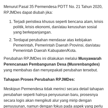
Menurut Pasal 35 Permendesa PDTT No. 21 Tahun 2020,
RPJMDes
dapat diubah jika:
Terjadi peristiwa khusus seperti bencana alam, krisis
KEHADIRAN
INFORMASI
PRODUK HUKUM
DATA
politik, krisis ekonomi, dan/atau kerusuhan sosial
PUBLIK
PEMBANGUNAN
yang berkepanjangan.
22
April
H.MA&#039;AH.
Terdapat perubahan mendasar atas kebijakan
2026
21
Juli
Pemerintah, Pemerintah Daerah Provinsi, dan/atau
231
2025
Pemerintah Daerah Kabupaten/Kota.
Kali
16:59:59
Alhamdulillah...mahasiswa
Desa
Perubahan
RPJMDes ini dilakukan melalui
Musyawarah
KKN
Mekarsari
Perencanaan Pembangunan Desa (Musrenbangdes)
UNU
Raih
APBDes 2025 Pendapatan
yang membahas dan menyepakati perubahan tersebut.
NTB
Juara
yang
1
Hasil Usaha Desa
berKKN
Adminduk
Tahapan Proses Perubahan RPJMDes:
di
Awards
desa
HUT
Meskipun Permendesa tidak merinci secara detail tahapan
Mekarsari
Lombok
perubahan
seperti halnya penyusunan baru, prosesnya
saat
Barat
ini
ke-
secara logis akan mengikuti alur yang mirip dengan
sejak
68
penyusunan, namun dengan fokus pada aspek yang perlu
awal