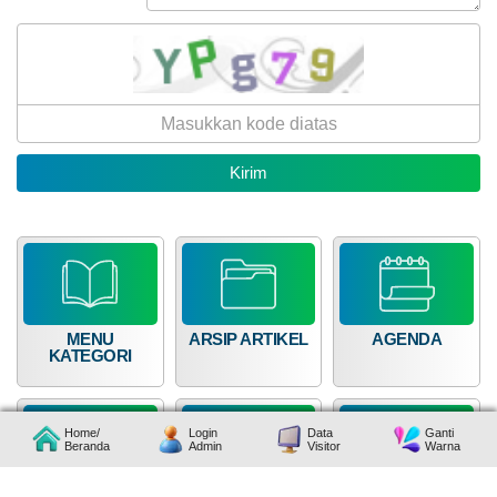
MENU
ARSIP ARTIKEL
AGENDA
KATEGORI
Home/
Login
Data
Ganti
Beranda
Admin
Visitor
Warna
Bunga Bank