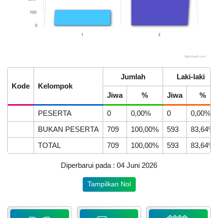
100
0
1
2
Highcharts.com
End of interactive chart.
APBDes 2025 Pendapatan
22
Jumlah
Laki-laki
Hasil Usaha Desa
April
Kode
Kelompok
2026
LAPAK DESA
GALERI FOTO
INVENTARIS
DATA STUNTING
Jiwa
%
Jiwa
%
230
PESERTA
0
0,00%
0
0,00%
Kali
Desa
BUKAN PESERTA
709
100,00%
593
83,64%
Mekarsari
Raih
TOTAL
709
100,00%
593
83,64%
Juara
1
Diperbarui pada : 04 Juni 2026
Adminduk
Awards
Anggaran
Tampilkan Nol
HUT
Rp
Lombok
20.000.000,00
DATA PETA
ARSIP ARTIKEL
Barat
80.04%
Realisasi
ke-
RP