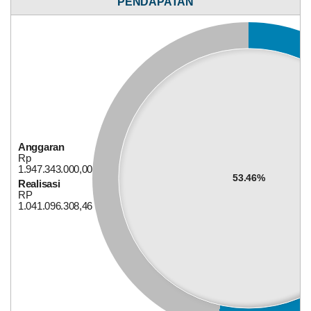
PENDAPATAN
Rp
1.091.916.000,00
47.67%
Realisasi
RP
520.474.900,00
15
April
Anggaran
2026
Rp
1.947.343.000,00
53.46%
174
Realisasi
Kali
RP
Pemdes
1.041.096.308,46
Bagi Hasil Pajak Dan Retribusi
Mekarsari
Komit
Dukung
Program
BPJS
Ketenagakerjaan,
Hadiri
Sosialisasi