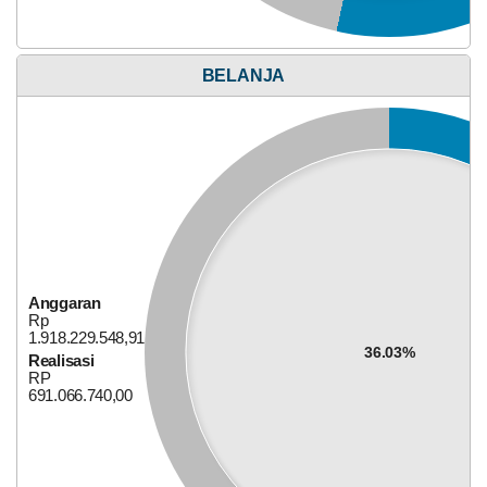
UCJ
dan
Penyerahan
Santunan
Anggaran
BELANJA
Rp
92.000.000,00
50.26%
Realisasi
RP
46.240.230,00
Anggaran
Rp
1.918.229.548,91
36.03%
Realisasi
RP
691.066.740,00
Alokasi Dana Desa