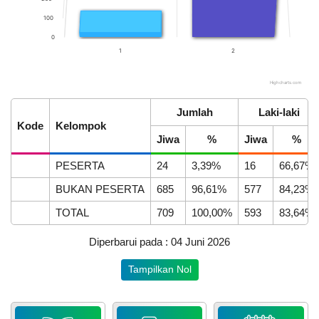
100
0
1
2
Highcharts.com
End of interactive chart.
APBDes 2025 Pendapatan
22
Jumlah
Laki-laki
Hasil Usaha Desa
April
Kode
Kelompok
2026
LAPAK DESA
GALERI FOTO
INVENTARIS
DATA STUNTING
Jiwa
%
Jiwa
%
230
PESERTA
24
3,39%
16
66,67%
Kali
Desa
BUKAN PESERTA
685
96,61%
577
84,23%
Mekarsari
Raih
TOTAL
709
100,00%
593
83,64%
Juara
1
Diperbarui pada : 04 Juni 2026
Adminduk
Awards
Anggaran
Tampilkan Nol
HUT
Rp
Lombok
20.000.000,00
DATA PETA
ARSIP ARTIKEL
Barat
80.04%
Realisasi
ke-
RP