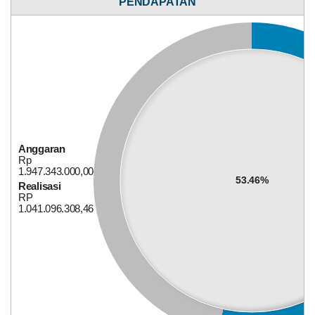
PENDAPATAN
Rp
1.091.916.000,00
47.67%
Realisasi
RP
520.474.900,00
15
April
Anggaran
2026
Rp
1.947.343.000,00
53.46%
174
Realisasi
Kali
RP
Pemdes
1.041.096.308,46
Bagi Hasil Pajak Dan Retribusi
Mekarsari
Komit
Dukung
Program
BPJS
Ketenagakerjaan,
Hadiri
Sosialisasi