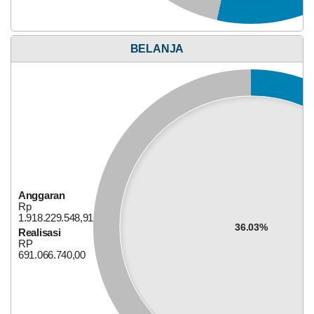
UCJ
dan
Penyerahan
Santunan
Anggaran
BELANJA
Rp
92.000.000,00
50.26%
Realisasi
RP
46.240.230,00
Anggaran
Rp
1.918.229.548,91
36.03%
Realisasi
RP
691.066.740,00
Alokasi Dana Desa