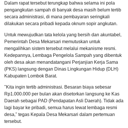
Dalam rapat tersebut terungkap bahwa selama ini pola
Desa
Mekarsari
pengangkutan sampah di banyak desa masih belum tertib
Raih
secara administrasi, di mana pembayaran seringkali
Juara
1
dilakukan secara pribadi kepada oknum sopir angkutan.
Adminduk
LAPAK DESA
GALERI FOTO
INVENTARIS
DATA STUNTING
Awards
Untuk mewujudkan tata kelola yang bersih dan akuntabel,
HUT
Pemerintah Desa Mekarsari memutuskan untuk
Lombok
Barat
mengalihkan sistem tersebut melalui mekanisme resmi.
ke-
Kedepannya, Lembaga Pengelola Sampah yang dibentuk
68
oleh desa akan menandatangani Perjanjian Kerja Sama
(PKS) langsung dengan Dinas Lingkungan Hidup (DLH)
Kabupaten Lombok Barat.
"Kita ingin tertib administrasi. Besaran biaya sebesar
Anggaran
Rp
Rp1.000.000 per bulan akan disetorkan langsung ke Kas
20.000.000,00
Daerah sebagai PAD (Pendapatan Asli Daerah). Tidak ada
Realisasi
RP
lagi bayar ke pribadi, semua harus lewat lembaga resmi
16.007.000,00
desa," tegas Kepala Desa Mekarsari dalam pertemuan
DATA PETA
ARSIP ARTIKEL
tersebut.