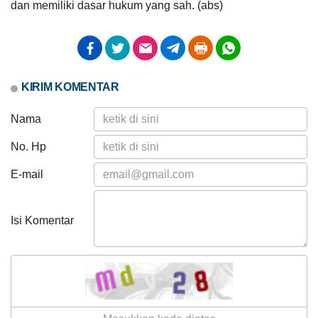
UCJ
dan memiliki dasar hukum yang sah. (abs)
dan
Penyerahan
Santunan
Bagi Hasil Pajak Dan Retribusi
KIRIM KOMENTAR
Nama
No. Hp
E-mail
Isi Komentar
Anggaran
Rp
92.000.000,00
Realisasi