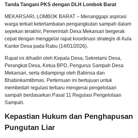
Anggaran
kegiatan
Tanda Tangani PKS dengan DLH Lombok Barat
Rp
pelatihan
21.646.548,91
jurnalistik
MEKARSARI, LOMBOK BARAT – Menanggapi aspirasi
yang
Realisasi
di
RP
warga terkait keterlambatan pengangkutan sampah dalam
15.124.680,00
selenggara
sepekan terakhir, Pemerintah Desa Mekarsari bergerak
cepat dengan menggelar rapat koordinasi strategis di Aula
Kantor Desa pada Rabu (14/01/2026).
Rapat ini dihadiri oleh Kepala Desa, Sekretaris Desa,
Perangkat Desa, Ketua BPD, Pengurus Sampah Desa
Mekarsari, serta didampingi oleh Babinsa dan
KEHADIRAN
INFORMASI
PRODUK HUKUM
DATA
PUBLIK
PEMBANGUNAN
Bhabinkamtibmas. Pertemuan ini bertujuan untuk
membedah regulasi terbaru mengenai pengelolaan
sampah berdasarkan Pasal 11 Regulasi Pengelolaan
Sampah.
22
April
Kepastian Hukum dan Penghapusan
2026
Pungutan Liar
APBDes 2025 Pendapatan
235
Kali
Hasil Usaha Desa