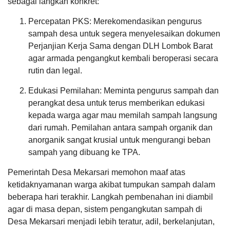
sebagai langkah konkret:
Percepatan PKS: Merekomendasikan pengurus
sampah desa untuk segera menyelesaikan dokumen
Perjanjian Kerja Sama dengan DLH Lombok Barat
agar armada pengangkut kembali beroperasi secara
Anggaran
Rp
rutin dan legal.
1.091.916.000,00
Realisasi
Edukasi Pemilahan: Meminta pengurus sampah dan
RP
15
perangkat desa untuk terus memberikan edukasi
520.474.900,00
April
2026
kepada warga agar mau memilah sampah langsung
dari rumah. Pemilahan antara sampah organik dan
177
anorganik sangat krusial untuk mengurangi beban
Kali
sampah yang dibuang ke TPA.
Pemdes
Mekarsari
Komit
Pemerintah Desa Mekarsari memohon maaf atas
Dukung
ketidaknyamanan warga akibat tumpukan sampah dalam
Program
BPJS
beberapa hari terakhir. Langkah pembenahan ini diambil
Ketenagakerjaan,
agar di masa depan, sistem pengangkutan sampah di
Hadiri
Desa Mekarsari menjadi lebih teratur, adil, berkelanjutan,
Sosialisasi