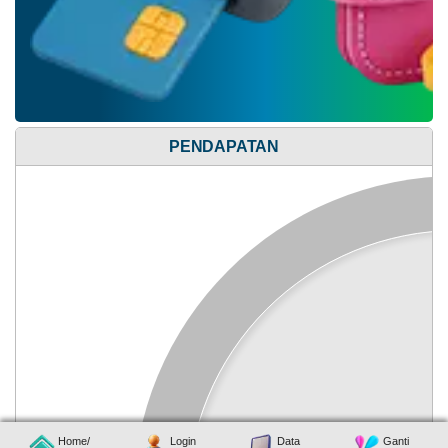
13
April
2026
167
Kali
PENDAPATAN
Pemdes
Mekarsari
Fasilitasi
Anggaran
Pemeriksaan
Rp
Berkas
741.427.000,00
PTSL
oleh
Realisasi
RP
Tim
457.034.000,00
BPN
Lombok
Barat
Home/
Login
Data
Ganti