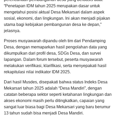
“Penetapan IDM tahun 2025 merupakan dasar untuk
22
mengetahui posisi aktual Desa Mekarsari dalam aspek
April
APBDes 2025 Pendapatan
2026
sosial, ekonomi, dan lingkungan. Ini akan menjadi pijakan
Hasil Usaha Desa
utama bagi kebijakan pembangunan desa ke depan,”
235
Kali
jelasnya.
Desa
LAPAK DESA
GALERI FOTO
INVENTARIS
DATA STUNTING
Mekarsari
Proses musyawarah dipandu oleh tim dari Pendamping
Raih
Desa, dengan memaparkan hasil pengolahan data yang
Juara
dikumpulkan dari profil desa, SDGs Desa, dan survei
1
Adminduk
lapangan. Dalam forum tersebut, peserta musyawarah
Awards
melakukan verifikasi, klarifikasi, serta menyepakati hasil
HUT
Lombok
rekapitulasi nilai indikator IDM 2025.
Barat
ke-
Dari hasil Musdes, disepakati bahwa status Indeks Desa
68
Mekarsari tahun 2025 adalah “Desa Mandiri”, dengan
Anggaran
Rp
catatan beberapa sektor seperti ketahanan lingkungan dan
20.000.000,00
akses ekonomi masih perlu ditingkatkan, capaian yang
80.04%
Realisasi
sangat luar biasa bagi Desa Mekarsari yang baru berumur
RP
DATA PETA
ARSIP ARTIKEL
16.007.000,00
13 tahun sudah bisa menjadi Desa Mandiri.