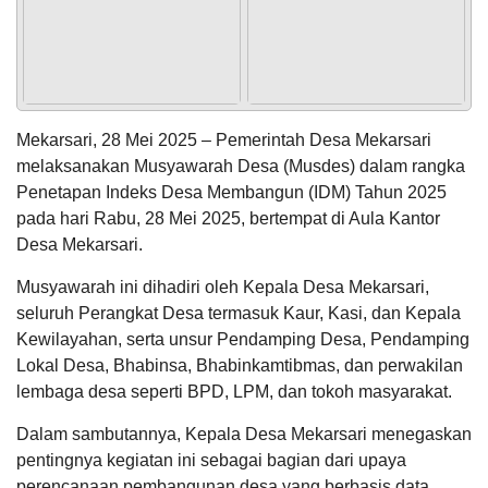
pelatihan
jurnalistik
yang di
POPULASI
DAFTAR PEMILIH
STATUS IDM
SDGS DESA
selenggarakan...
WILAYAH
Mekarsari, 28 Mei 2025 – Pemerintah Desa Mekarsari
Anggaran
melaksanakan Musyawarah Desa (Musdes) dalam rangka
Rp
Penetapan Indeks Desa Membangun (IDM) Tahun 2025
21.646.548,91
69.87%
Realisasi
pada hari Rabu, 28 Mei 2025, bertempat di Aula Kantor
RP
Desa Mekarsari.
15.124.680,00
Musyawarah ini dihadiri oleh Kepala Desa Mekarsari,
seluruh Perangkat Desa termasuk Kaur, Kasi, dan Kepala
Kewilayahan, serta unsur Pendamping Desa, Pendamping
KEHADIRAN
INFORMASI
PRODUK HUKUM
DATA
Lokal Desa, Bhabinsa, Bhabinkamtibmas, dan perwakilan
PUBLIK
PEMBANGUNAN
lembaga desa seperti BPD, LPM, dan tokoh masyarakat.
Dalam sambutannya, Kepala Desa Mekarsari menegaskan
pentingnya kegiatan ini sebagai bagian dari upaya
perencanaan pembangunan desa yang berbasis data.