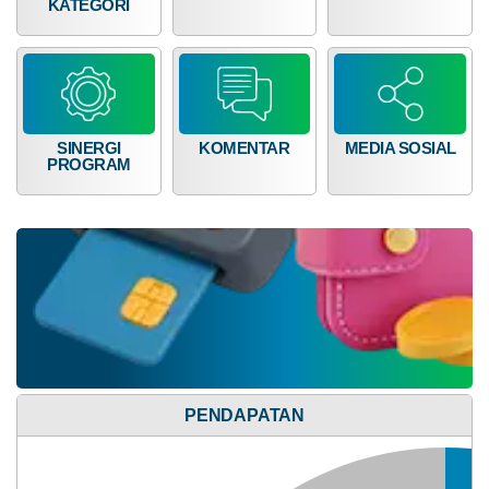
KATEGORI
UCJ
dan
Penyerahan
Santunan
SINERGI
KOMENTAR
MEDIA SOSIAL
PROGRAM
Anggaran
Rp
92.000.000,00
50.26%
Realisasi
RP
46.240.230,00
PENDAPATAN