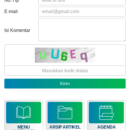
No. Hp
E-mail
Anggaran
Rp
1.091.916.000,00
Isi Komentar
47.6
Realisasi
RP
520.474.900,00
15
April
2026
177
Kali
Pemdes
Mekarsari
Komit
Dukung
Program
BPJS
Ketenagakerjaan,
Bagi Hasil Pajak Dan Retribusi
Hadiri
Sosialisasi
MENU
ARSIP ARTIKEL
AGENDA