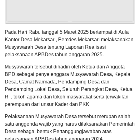
Allah
berikan
kepada
manusia
seperti
halnya
POPULASI
DAFTAR PEMILIH
STATUS IDM
SDGS DESA
Pada Hari Rabu tanggal 5 Maret 2025 bertempat di Aula
Muhajir
WILAYAH
Kantor Desa Mekarsari, Pemdes Mekarsari melaksanakan
Ummu
Qais;
Musyawarah Desa tentang Laporan Realisasi
bayangkan...
Anggaran
pelaksanaan APBDes tahun anggaran 2025.
Rp
21.646.548,91
Musyawarah tersebut dihadiri oleh Ketua dan Anggota
Realisasi
RP
BPD sebagai penyelenggara Musyawarah Desa, Kepala
15.124.680,00
Desa, Camat Narmada, Pendamping Desa dan
Pendamping Lokal Desa, Seluruh Perangkat Desa, Ketua
RT, tokoh agama dan tokoh masyarakat serta [erwakilan
perempuan dari unsur Kader dan PKK.
Pelaksanaan Musyawarah Desa tersebut merupan salah
satu anggenda wajib yang harus dilaksanakan Pemerintah
Desa sebagai bentuk Pertanggungjawaban atas
pelaksanaan APBDes tahun anggaran 2024.