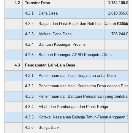
4.2
Transfer Desa
1.784.100.000
15:01:25
Kami
4.2.1
Dana Desa
1.010.856.000
sebagai
masyarakat
4.2.2
Bagian dari Hasil Pajak dan Retribusi Daerah Kabupat
70.000.000
sangat
mendukung
4.2.3
Alokasi Dana Desa
703.244.000
adanya
kegiatan
pelatihan
4.2.4
Bantuan Keuangan Provinsi
0
jurnalistik
yang
4.2.5
Bantuan Keuangan APBD Kabupaten/Kota
0
di
selenggarakan...
4.3
Pendapatan Lain-Lain Desa
0
4.3.1
Penerimaan dari Hasil Kerjasama antar Desa
0
Dana Desa
4.3.2
Penerimaan dari Hasil Kerjasama Desa dengan Pihak 
0
4.3.3
Penerimaan dari Bantuan Perusahaan yang Berlokasi 
0
4.3.4
Hibah dan Sumbangan dari Pihak Ketiga
0
4.3.5
Koreksi Kesalahan Belanja Tahun-Tahun Anggaran Se
0
4.3.6
Bunga Bank
0