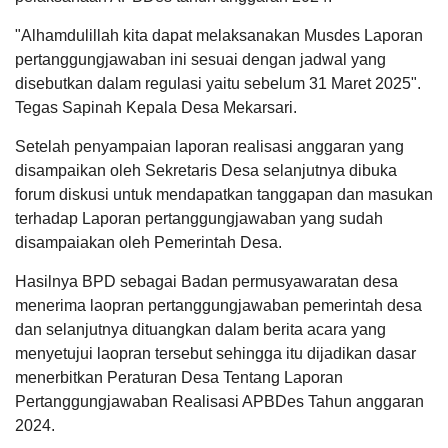
"Alhamdulillah kita dapat melaksanakan Musdes Laporan
KEHADIRAN
INFORMASI
PRODUK HUKUM
DATA
PUBLIK
PEMBANGUNAN
pertanggungjawaban ini sesuai dengan jadwal yang
22
disebutkan dalam regulasi yaitu sebelum 31 Maret 2025".
April
Tegas Sapinah Kepala Desa Mekarsari.
2026
H.MA&#039;AH.
21
Setelah penyampaian laporan realisasi anggaran yang
Juli
226
Kali
2025
disampaikan oleh Sekretaris Desa selanjutnya dibuka
16:59:59
Desa
forum diskusi untuk mendapatkan tanggapan dan masukan
Alhamdulillah...mahasiswa
Mekarsari
terhadap Laporan pertanggungjawaban yang sudah
KKN
APBDes 2025 Pendapatan
Raih
UNU
Juara
disampaiakan oleh Pemerintah Desa.
Hasil Usaha Desa
NTB
1
yang
Adminduk
Hasilnya BPD sebagai Badan permusyawaratan desa
berKKN
Awards
di
HUT
menerima laopran pertanggungjawaban pemerintah desa
desa
Lombok
dan selanjutnya dituangkan dalam berita acara yang
Mekarsari
Barat
menyetujui laopran tersebut sehingga itu dijadikan dasar
saat
ke-
ini
68
menerbitkan Peraturan Desa Tentang Laporan
sejak
Pertanggungjawaban Realisasi APBDes Tahun anggaran
awal
kedatangannya...
2024.
LAPAK DESA
GALERI FOTO
INVENTARIS
DATA STUNTING