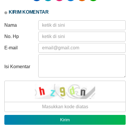
PTSL
oleh
KIRIM KOMENTAR
Tim
BPN
Lombok
Nama
Barat
No. Hp
E-mail
Isi Komentar
Anggaran
Rp
741.427.000,00
Realisasi
RP
457.034.000,00