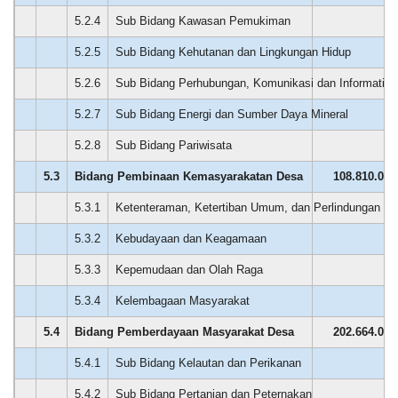
Penyerahan
5.2.4
Sub Bidang Kawasan Pemukiman
0
Santunan
5.2.5
Sub Bidang Kehutanan dan Lingkungan Hidup
0
5.2.6
Sub Bidang Perhubungan, Komunikasi dan Informatika
0
5.2.7
Sub Bidang Energi dan Sumber Daya Mineral
0
5.2.8
Sub Bidang Pariwisata
0
5.3
Bidang Pembinaan Kemasyarakatan Desa
108.810.000
5.3.1
Ketenteraman, Ketertiban Umum, dan Perlindungan M
0
5.3.2
Kebudayaan dan Keagamaan
0
Bagi Hasil Pajak Dan Retribusi
5.3.3
Kepemudaan dan Olah Raga
0
5.3.4
Kelembagaan Masyarakat
0
5.4
Bidang Pemberdayaan Masyarakat Desa
202.664.000
5.4.1
Sub Bidang Kelautan dan Perikanan
0
5.4.2
Sub Bidang Pertanian dan Peternakan
0