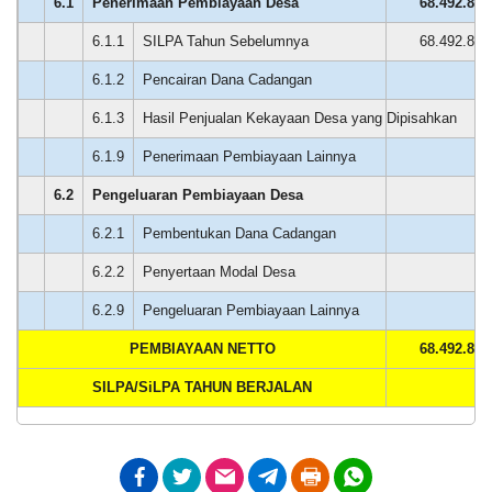
6.1
Penerimaan Pembiayaan Desa
68.492.850
6.1.1
SILPA Tahun Sebelumnya
68.492.850
6.1.2
Pencairan Dana Cadangan
0
6.1.3
Hasil Penjualan Kekayaan Desa yang Dipisahkan
0
6.1.9
Penerimaan Pembiayaan Lainnya
0
6.2
Pengeluaran Pembiayaan Desa
0
6.2.1
Pembentukan Dana Cadangan
0
6.2.2
Penyertaan Modal Desa
0
13
Alokasi Dana Desa
6.2.9
Pengeluaran Pembiayaan Lainnya
0
April
2026
PEMBIAYAAN NETTO
68.492.850
161
SILPA/SiLPA TAHUN BERJALAN
0
Kali
Pemdes
Mekarsari
Fasilitasi
Pemeriksaan
Berkas