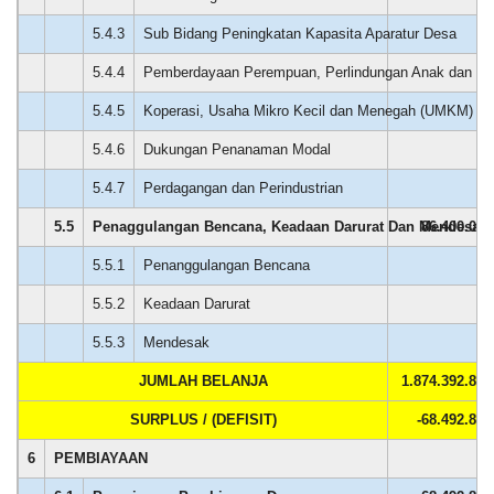
5.4.3
Sub Bidang Peningkatan Kapasita Aparatur Desa
0
5.4.4
Pemberdayaan Perempuan, Perlindungan Anak dan Ke
0
5.4.5
Koperasi, Usaha Mikro Kecil dan Menegah (UMKM)
0
5.4.6
Dukungan Penanaman Modal
0
5.4.7
Perdagangan dan Perindustrian
0
5.5
Penaggulangan Bencana, Keadaan Darurat Dan Mendesak 
86.400.000
Anggaran
5.5.1
Penanggulangan Bencana
0
Rp
92.000.000,00
5.5.2
Keadaan Darurat
0
Realisasi
RP
46.240.230,00
5.5.3
Mendesak
0
JUMLAH BELANJA
1.874.392.850
SURPLUS / (DEFISIT)
-68.492.850
6
PEMBIAYAAN