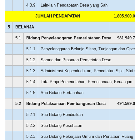
4.3.9
Lain-lain Pendapatan Desa yang Sah
0
JUMLAH PENDAPATAN
1.805.900.000
5
BELANJA
5.1
Bidang Penyelenggaran Pemerintahan Desa
981.949.752
5.1.1
Penyelenggaran Belanja Siltap, Tunjangan dan Operas
0
15
April
5.1.2
Sarana dan Prasaran Pemerintah Desa
0
2026
Anggaran
5.1.3
Administrasi Kependudukan, Pencatatan Sipil, Statisti
0
Rp
170
1.091.916.000,00
Kali
5.1.4
Tata Praja Pemerintahan, Perencanaan, Keuangan
0
Realisasi
Pemdes
RP
Mekarsari
5.1.5
Sub Bidang Pertanahan
0
520.474.900,00
Komit
Dukung
5.2
Bidang Pelaksanaan Pembangunan Desa
494.569.098
Program
BPJS
5.2.1
Sub Bidang Pendidikan
0
Ketenagakerjaan,
Hadiri
5.2.2
Sub Bidang Kesehatan
0
Sosialisasi
UCJ
5.2.3
Sub Bidang Pekerjaan Umum dan Penataan Ruang
0
dan