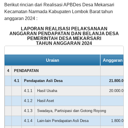
Berikut rincian dari Realisasi APBDes Desa Mekarsari
Kecamatan Narmada Kabupaten Lombok Barat tahun
anggaran 2024 :
LAPORAN REALISASI PELAKSANAAN
ANGGARAN PENDAPATAN DAN BELANJA DESA
PEMERINTAH DESA MEKARSARI
TAHUN ANGGARAN 2024
Anggaran
Uraian
Anggaran (R
Rp
20.000.000,00
4
PENDAPATAN
Realisasi
RP
4.1
Pendapatan Asli Desa
21.800.000
16.007.000,00
4.1.1
Hasil Usaha
20.000.000
4.1.2
Hasil Aset
0
Jamiri
DATA PETA
ARSIP ARTIKEL
4.1.3
Swadaya, Partisipasi dan Gotong Royong
0
Adnan
21
4.1.4
Lain-lain Pendapatan Asli Desa
1.800.000
November
2024