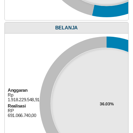
UCJ
dan
Penyerahan
Santunan
Anggaran
Rp
BELANJA
92.000.000,00
50.26%
Realisasi
RP
46.240.230,00
Anggaran
Rp
1.918.229.548,91
36.03%
Realisasi
RP
Alokasi Dana Desa
691.066.740,00