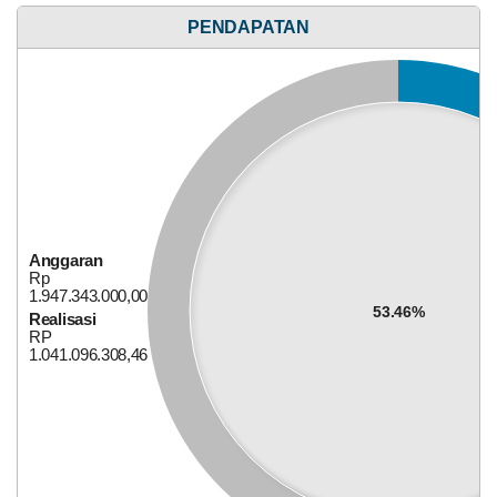
Anggaran
Rp
PENDAPATAN
1.091.916.000,00
47.67%
Realisasi
RP
520.474.900,00
15
April
2026
Anggaran
Rp
1.947.343.000,00
175
53.46%
Kali
Realisasi
RP
Pemdes
Bagi Hasil Pajak Dan Retribusi
1.041.096.308,46
Mekarsari
Komit
Dukung
Program
BPJS
Ketenagakerjaan,
Hadiri
Sosialisasi