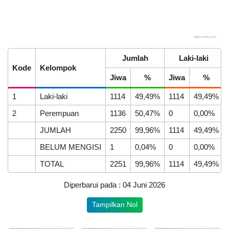
Highcharts.com
End of interactive chart.
Jumlah
Laki-laki
Kode
Kelompok
APBDes 2025 Pendapatan
Jiwa
%
Jiwa
%
22
Hasil Usaha Desa
April
1
Laki-laki
1114
49,49%
1114
49,49%
2026
LAPAK DESA
GALERI FOTO
INVENTARIS
DATA STUNTING
2
Perempuan
1136
50,47%
0
0,00%
231
Kali
JUMLAH
2250
99,96%
1114
49,49%
Desa
BELUM MENGISI
1
0,04%
0
0,00%
Mekarsari
Raih
TOTAL
2251
99,96%
1114
49,49%
Juara
1
Adminduk
Diperbarui pada : 04 Juni 2026
Awards
Anggaran
HUT
Rp
Tampilkan Nol
Lombok
20.000.000,00
Barat
DATA PETA
ARSIP ARTIKEL
80.04%
Realisasi
ke-