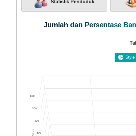
Statistik Penduduk
KEHADIRAN
Jumlah dan Persentase Bant
Ta
Style
LAPAK DESA
Chart
Bar chart with 5 bars.
The chart has 1 X axis displaying categories.
The chart has 1 Y axis displaying Values. Data ranges
600
500
DATA PETA
400
Values
300