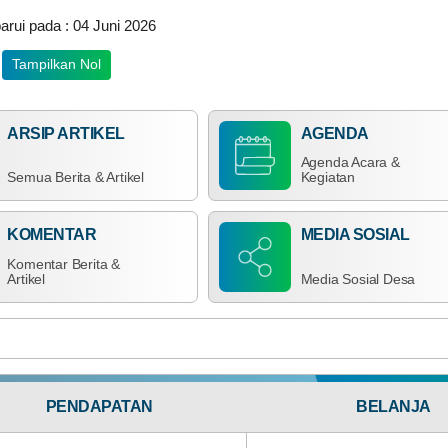
RP
520.474.900,00
arui pada : 04 Juni 2026
Tampilkan Nol
15
ARSIP ARTIKEL
AGENDA
174
April
Kali
2026
Agenda Acara &
Semua Berita & Artikel
Kegiatan
Pemdes
Bagi Hasil Pajak Dan Retribusi
Mekarsari
Komit
Dukung
KOMENTAR
MEDIA SOSIAL
Program
Komentar Berita &
BPJS
Artikel
Media Sosial Desa
Ketenagakerjaan,
Hadiri
Sosialisasi
UCJ
dan
Anggaran
Penyerahan
Rp 92.000.000,00
Santunan
Realisasi
50.26%
TRANSPARA
PENDAPATAN
BELANJA
RP
ANGGAR
46.240.230,00