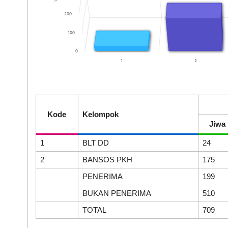
200
100
0
1
2
End of interactive chart.
Kode
Kelompok
Jiwa
1
BLT DD
24
2
BANSOS PKH
175
PENERIMA
199
BUKAN PENERIMA
510
TOTAL
709