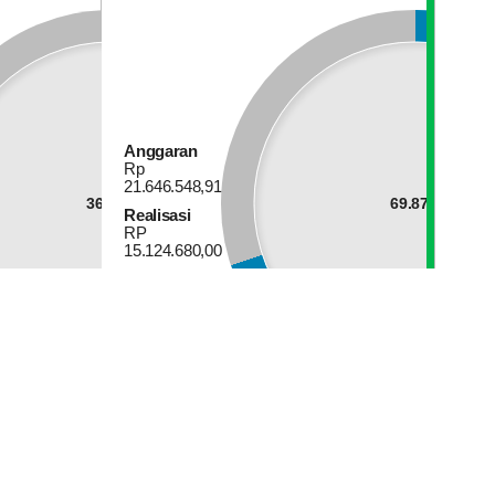
Anggaran
Rp
21.646.548,91
36.03%
69.87%
Realisasi
RP
15.124.680,00