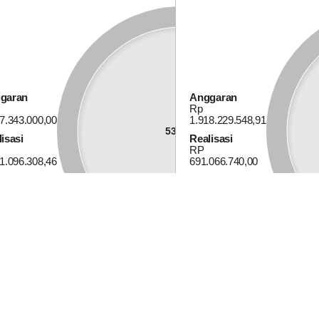
garan
Anggaran
Rp
Alokasi Dana Desa
7.343.000,00
1.918.229.548,91
53.46%
isasi
Realisasi
RP
1.096.308,46
691.066.740,00
Anggaran
Rp
741.427.000,00
61.64%
Realisasi
RP
457.034.000,00