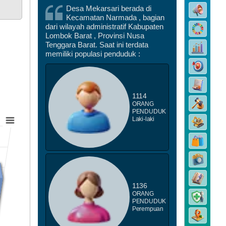
Desa Mekarsari berada di
Kecamatan Narmada , bagian
DATA PEMBANGUNAN
dari wilayah administratif Kabupaten
Lombok Barat , Provinsi Nusa
Tenggara Barat. Saat ini terdata
memiliki populasi penduduk :
1114
ORANG
DATA STUNTING
PENDUDUK
Laki-laki
1136
ORANG
PENDUDUK
Perempuan