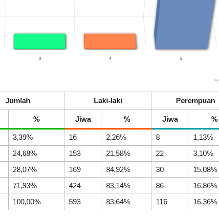
Lombok
Realisasi
80.04%
Barat
RP
ke-
16.007.000,00
68
3
4
5
Hig
Jumlah
Laki-laki
Perempuan
Dana Desa
%
Jiwa
%
Jiwa
%
3,39%
16
2,26%
8
1,13%
24,68%
153
21,58%
22
3,10%
28,07%
169
84,92%
30
15,08%
71,93%
424
83,14%
86
16,86%
Anggaran
Rp
100,00%
593
83,64%
116
16,36%
1.091.916.000,00
47.67%
Realisasi