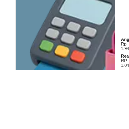
Ang
Rp
1.94
Real
RP
1.04
Lihat Detail