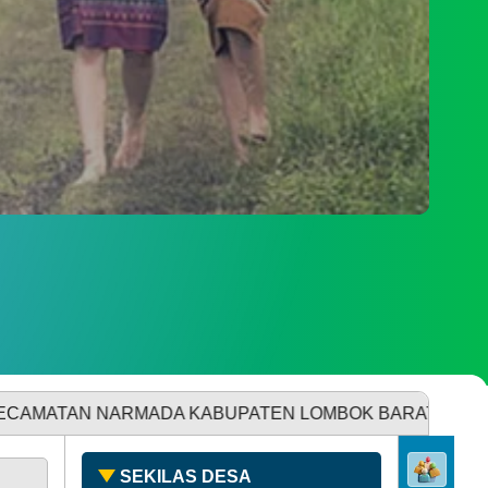
hun
PENGADUAN
SDGS DESA
ARMADA KABUPATEN LOMBOK BARAT PROVINSI
NUSA T
SEKILAS DESA