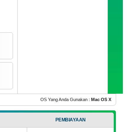
IP Address Anda :
216.73.216.239
OS Yang Anda Gunakan :
Mac OS X
NSI
PEMBIAYAAN
Browser Yang Anda Gunakan :
Chrome 131.0.0.0
AN