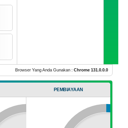
IP Address Anda :
216.73.216.168
OS Yang Anda Gunakan :
Mac OS X
Browser Yang Anda Gunakan :
Chrome 131.0.0.0
I
PEMBIAYAAN
N