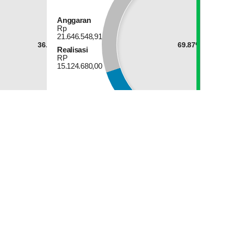
Anggaran
Rp
21.646.548,91
36.03%
69.87%
Realisasi
RP
15.124.680,00