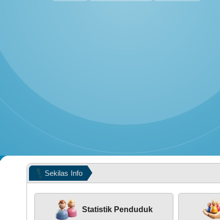
2
PEMERINTAH
POPULASI WILAYAH
Sekilas
Info
SELAMA
Statistik Penduduk