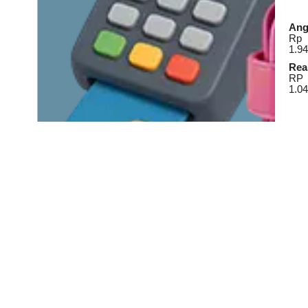
Ang
Rp
1.94
Real
RP
1.04
Lihat Detail