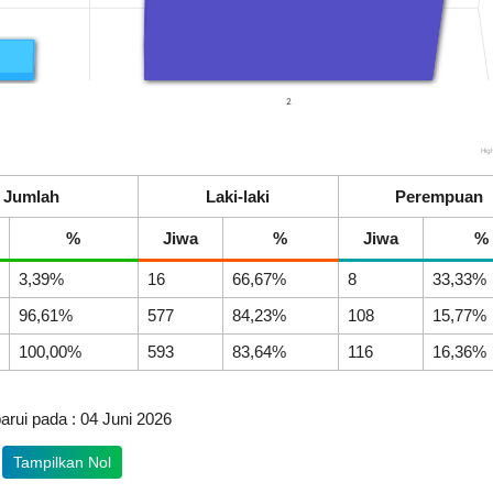
RP 16.007.000,00
ke-
68
2
Hig
Jumlah
Laki-laki
Perempuan
Dana Desa
%
Jiwa
%
Jiwa
%
3,39%
16
66,67%
8
33,33%
96,61%
577
84,23%
108
15,77%
100,00%
593
83,64%
116
16,36%
Anggaran
Rp
1.091.916.000,00
arui pada : 04 Juni 2026
47.67%
Realisasi
RP
Tampilkan Nol
520.474.900,00