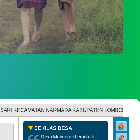
PENGADUAN
SDGS DESA
ATAN NARMADA KABUPATEN LOMBOK BARAT PROVINSI
N
SEKILAS DESA
Desa Mekarsari berada di