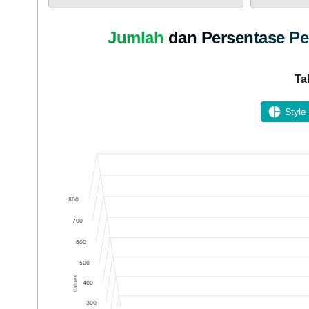
KEHADIRAN
Jumlah dan Persentase Pes
Ta
Style
LAPAK DESA
Chart
Bar chart with 2 bars.
The chart has 1 X axis displaying categories.
The chart has 1 Y axis displaying Values. Data ranges
800
700
600
DATA PETA
500
Values
400
300