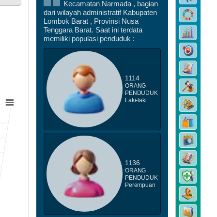
Kecamatan Narmada , bagian
DATA PEMBANGUNAN
dari wilayah administratif Kabupaten
Lombok Barat , Provinsi Nusa
Tenggara Barat. Saat ini terdata
memiliki populasi penduduk :
1114
ORANG
DATA STUNTING
PENDUDUK
Laki-laki
1136
ORANG
PENDUDUK
Perempuan