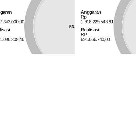
garan
Anggaran
Rp
7.343.000,00
1.918.229.548,91
53.46%
isasi
Realisasi
Alokasi Dana Desa
RP
1.096.308,46
691.066.740,00
Anggaran
Rp 741.427.000,00
Realisasi
61.64%
RP
457.034.000,00
13
165
April
Kali
2026