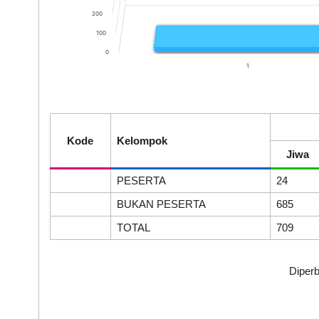
200
100
0
1
End of interactive chart.
Kode
Kelompok
Jiwa
PESERTA
24
BUKAN PESERTA
685
TOTAL
709
Diperb