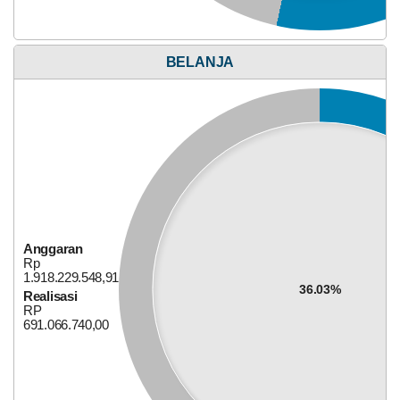
UCJ
dan
Penyerahan
Santunan
Anggaran
BELANJA
Rp
92.000.000,00
50.26%
Realisasi
RP
46.240.230,00
Anggaran
Rp
1.918.229.548,91
36.03%
Realisasi
RP
691.066.740,00
Alokasi Dana Desa