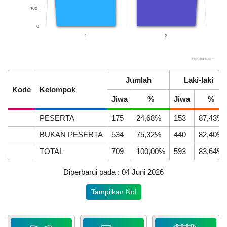
100
0
1
2
Highcharts.com
End of interactive chart.
APBDes 2025 Pendapatan
22
Jumlah
Laki-laki
Hasil Usaha Desa
April
Kode
Kelompok
2026
LAPAK DESA
GALERI FOTO
INVENTARIS
DATA STUNTING
Jiwa
%
Jiwa
%
230
PESERTA
175
24,68%
153
87,43%
Kali
Desa
BUKAN PESERTA
534
75,32%
440
82,40%
Mekarsari
Raih
TOTAL
709
100,00%
593
83,64%
Juara
1
Diperbarui pada : 04 Juni 2026
Adminduk
Awards
Anggaran
Tampilkan Nol
HUT
Rp
Lombok
20.000.000,00
DATA PETA
ARSIP ARTIKEL
Barat
80.04%
Realisasi
ke-
RP