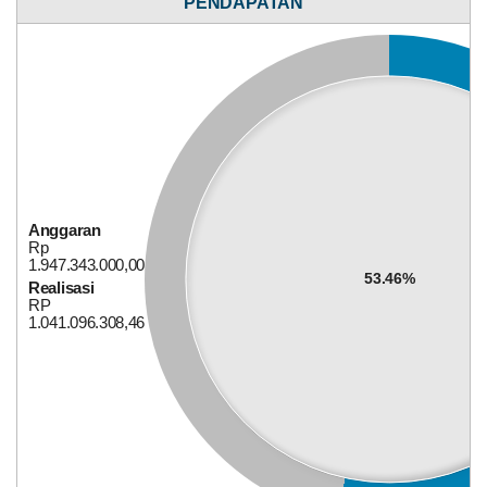
PENDAPATAN
Rp
1.091.916.000,00
47.67%
Realisasi
RP
520.474.900,00
15
April
Anggaran
2026
Rp
1.947.343.000,00
53.46%
174
Realisasi
Kali
RP
Pemdes
1.041.096.308,46
Bagi Hasil Pajak Dan Retribusi
Mekarsari
Komit
Dukung
Program
BPJS
Ketenagakerjaan,
Hadiri
Sosialisasi